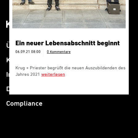
Ein neuer Lebensabschnitt beginnt
Über K+P
06.09.21 08:00
0 Kommentare
Kontakt
Krug + Priester begrüßt die neuen Auszubildenden des
Impressum
Jahres 2021
weiterlesen
Datenschutz
Compliance