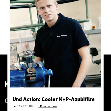
Fördermitglied der
WissensWerkstatt
27.02.20 12:00
0 Kommentare
Kinder und Jugendliche für das Thema „Technik“
begeistern und fördern
weiterlesen
Und Action: Cooler K+P-Azubifilm
Über K+P
14.02.20 10:00
0 Kommentare