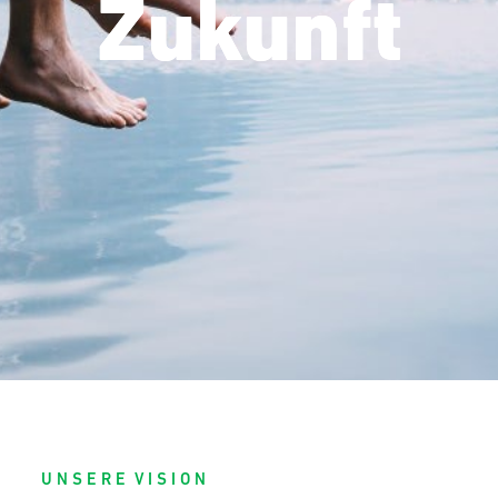
Zukunft
U N S E R E V I S I O N