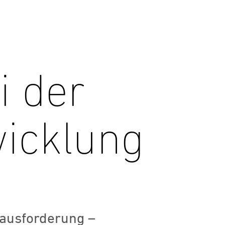
i der
icklung
rausforderung –