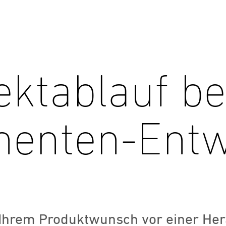
ektablauf be
enten-Entw
 Ihrem Produktwunsch vor einer He